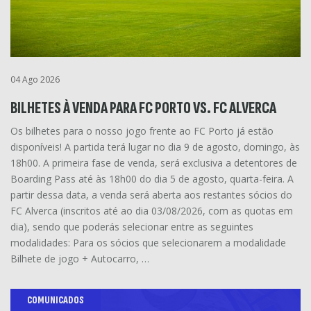
04 Ago 2026
BILHETES À VENDA PARA FC PORTO VS. FC ALVERCA
Os bilhetes para o nosso jogo frente ao FC Porto já estão
disponíveis! A partida terá lugar no dia 9 de agosto, domingo, às
18h00. A primeira fase de venda, será exclusiva a detentores de
Boarding Pass até às 18h00 do dia 5 de agosto, quarta-feira. A
partir dessa data, a venda será aberta aos restantes sócios do
FC Alverca (inscritos até ao dia 03/08/2026, com as quotas em
dia), sendo que poderás selecionar entre as seguintes
modalidades: Para os sócios que selecionarem a modalidade
Bilhete de jogo + Autocarro, …
COMUNICADOS