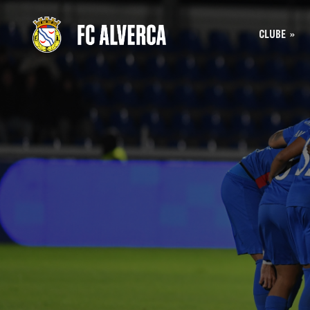
CLUBE
Bilhet
História
Bilhet
SAD
Acreditação